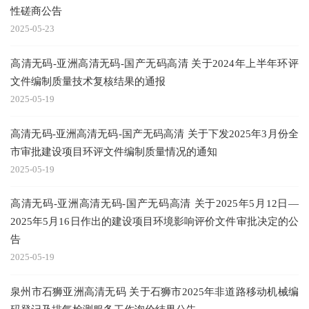
性磋商公告
2025-05-23
高清无码-亚洲高清无码-国产无码高清 关于2024年上半年环评
文件编制质量技术复核结果的通报
2025-05-19
高清无码-亚洲高清无码-国产无码高清 关于下发2025年3月份全
市审批建设项目环评文件编制质量情况的通知
2025-05-19
高清无码-亚洲高清无码-国产无码高清 关于2025年5月12日—
2025年5月16日作出的建设项目环境影响评价文件审批决定的公
告
2025-05-19
泉州市石狮亚洲高清无码 关于石狮市2025年非道路移动机械编