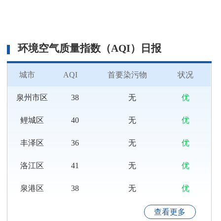
环境空气质量指数（AQI）日报
城市
AQI
首要染污物
状况
高清无码-亚洲高清无码-国产无码高清 召开2025年第二季度
泉州市区
38
无
优
高清无码-亚洲高清无码-国产无码高清 责令改正违法行为决定
鲤城区
40
无
优
泉州市污染源自动监控设施运维质量评估（2025年第1季度）
丰泽区
36
无
优
2025年第二季度污染源随机抽查企业清单
洛江区
41
无
优
2025年第一季度污染源随机抽查汇总表
泉港区
38
无
优
2025年泉州市化工企业环境安全管理培训顺利举办
查看更多
2025年第一季度污染源随机抽查企业清单