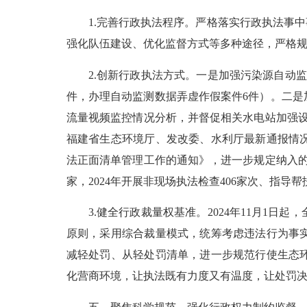
1.完善行政执法程序。严格落实行政执法事
强化队伍建设、优化监督方式等多种途径，严格
2.创新行政执法方式。一是
加强
污染源自动监
件，办理自动监测数据弄虚作假案件
6
件
）。二是
流量视频监控情况分析，并督促相关水电站加强
福建省生态环境厅、发改委、水利厅
最新
通报情
法正面清单管理工作的通知》，进一步规定纳入
家，
2024年
开展非现场执法检查
406家次
、
指导帮
3.健全行政裁量权基准。2024
年
11
月
1日起，
原则，采用综合裁量模式，统筹考虑违法行为事
减轻处罚、从轻处罚清单，进一步规范行使生态
化营商环境，
让执法既有力度又有温度，
让处罚