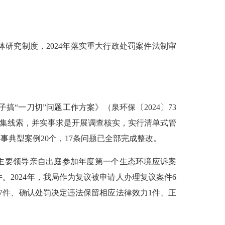
体研究制度，
2024
年落实重大行政处罚案件法制审
搞“一刀切”问题工作方案》（泉环保〔2024〕73
收集线索，并实事求是开展调查核实，实行清单式管
事典型案例20个，17条问题已全部完成整改。
主要领导亲自出庭参加年度第一个生态环境应诉案
2024年，
我局
作为复议被申请人办理复议案件
6
7
件、
确认处罚决定违法保留相应法律效力
1件、正
。