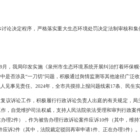
体讨论决定程序，
严格落实重大生态环境处罚决定法制审核和集
。
4年9月，我局印发实施《泉州市生态环境系统开展纠治打着环保幌子
中是否涉及“一刀切”问题，积极通过舆情监测等其他途径广泛
见事见责任。2024年，全市共摸排上报问题线索17条、民生实
行政复议诉讼工作，积极履行行政诉讼负责人出庭的有关规定，局
作，自觉维护司法权威，支持人民法院依法受理和审判行政案件。
在办理
2件
），作为被告办理行政诉讼案件应诉
10件
（其中，维持
件应诉
2件（其中，法院
裁定驳回再审申请
1件、正在办理1件）