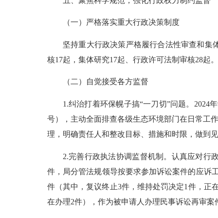
五、聚焦科学规范，强化行政权力制约监督
（一）严格落实重大行政决策制度
坚持重大行政决策严格履行合法性审查和集
核
17起，集体研究17起、行政许可法制审核28起
（二）自觉接受各方监督
1.纠治打着环保幌子搞“一刀切”问题。202
号），主动全面排查各级生态环境部门在日常工作
理，明确责任人和整改目标、措施和时限，做到见人
2.完善行政执法协调监督机制。认真应对
件，局分管法规领导按要求参加诉讼案件的应诉工
件
（其中，
复议
终止
3
件，
维持处罚决定
1
件
，正
在办理2件
）
，作为被申请人办理民事诉讼再审案