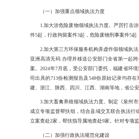
（一）加强重点领域执法力度
1.加大涉危险废物领域执法力度。严厉打击
件
5
起，行政拘留案件
3
起，危险废物刑事案件
5
2.
加大
第三方环保服务机构弄虚作假
领域执法
亚洲高清无码 办理并移送公安部门全省第一起跨
案。
2024年
7月底，受公安部门委托，福建省环境
司出具的713份检测报告及548份原始记录均存
建、浙江、陕西、四川、江西、湖南等地，省公
3.
加大
畜禽养殖
领域执法力度
。制定《泉州市
成立专项监督帮扶组，结合县域交叉联合执法行动
立案查处2家，帮扶指导属地查处9家。针对专项
（二）加强行政执法规范化建设