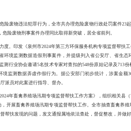
涉危险废物违法犯罪行为，
全市共办理危险废物行政处罚案件
23
起，危险废物刑事案件办理同比取得新突破，居全省前列
。
力度
。
印发《泉州市
2024年第三方环保服务机构专项监督帮扶工
省
环境监测数据
造假刑事案件，并提级列入省公安厅、省生态
监测行业协会邀请5名技术专家对查扣的548份原始记录及713
在环境监测数据弄虚作假行为。据公安部门初步统计，涉案金额3
安厅派员对此案进行指导、督办。
2024年畜禽养殖场汛期专项监督帮扶工作方案》，组织相关县
，开展畜禽养殖场汛期专项监督帮扶工作。全市抽查畜禽养殖场
监督帮扶发现的问题，发文通报属地依法查处，督促整改，并做