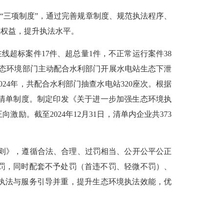
“三项制度”，通过完善规章制度、规范执法程序、
法权益，提升执法水平。
在线超标案件
1
7
件、超总量
1件
，不
正常运行案件
38
态环境部门主动配合水利部门开展水电站生态下泄
024
年
，
共配合水利部门抽查水电站
320
座
次
。根据
清单制度。制定印发《关于进一步加强生态环境执
正向激励。截
至
2024年12月31日
，清单内企业共
373
则》，遵循合法、合理、过罚相当、公开公平公正
罚，同时配套不予处罚（首违不罚、轻微不罚）、
执法与服务引导并重，
提升生态环境执法效能，优